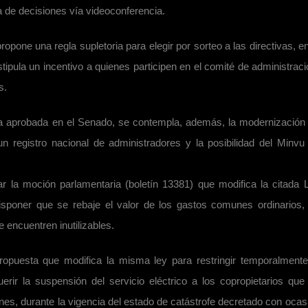
a de decisiones vía videoconferencia.
pone una regla supletoria para elegir por sorteo a las directivas, en
pula un incentivo a quienes participen en el comité de administraci
s.
ya aprobada en el Senado, se contempla, además, la modernización
n registro nacional de administradores y la posibilidad del Minvu
r la moción parlamentaria (boletín 13381) que modifica la citada 
disponer que se rebaje el valor de los gastos comunes ordinarios,
 encuentren inutilizables.
opuesta que modifica la misma ley para restringir temporalmente
erir la suspensión del servicio eléctrico a los copropietarios que
s, durante la vigencia del estado de catástrofe decretado con ocas