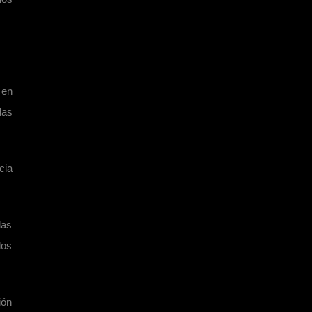
 en
das
cia
las
los
ión