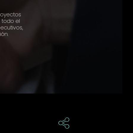
proyectos
 todo el
ecutivos,
ión.