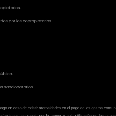
opietarios.
dos por los copropietarios.
úblico.
os sancionatorios.
.
 pago en caso de existir morosidades en el pago de los gastos comun
ían tener una rebaja por la menor o nula utilización de los espac