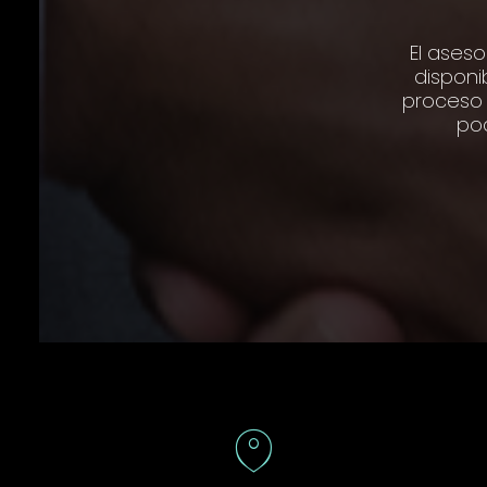
El aseso
disponi
proceso 
pod