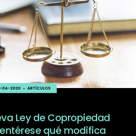
-04-2020
•
ARTÍCULOS
va Ley de Copropiedad
, entérese qué modifica