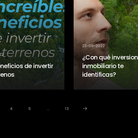
23-09-2022
22
¿Con qué inversion
neficios de invertir
inmobiliario te
renos
identificas?
4
5
...
13