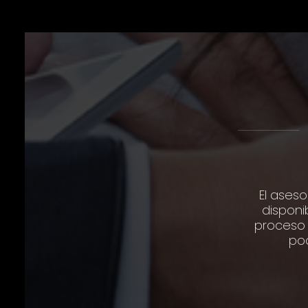
El aseso
disponi
proceso 
pod