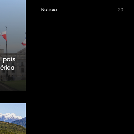
Noticia
30
l país
érica