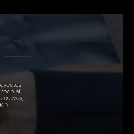
proyectos
 todo el
ecutivos,
ión.