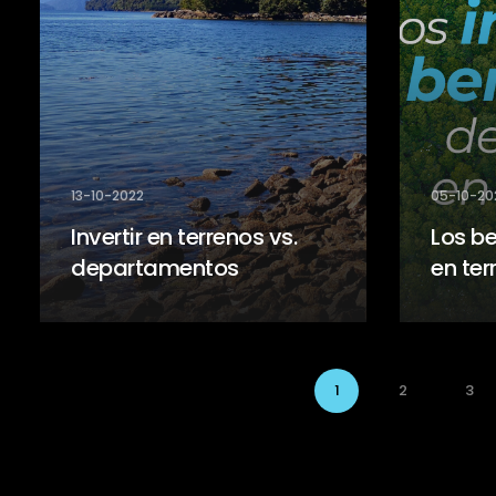
13-10-2022
05-10-20
Invertir en terrenos vs.
Los be
departamentos
en ter
1
2
3