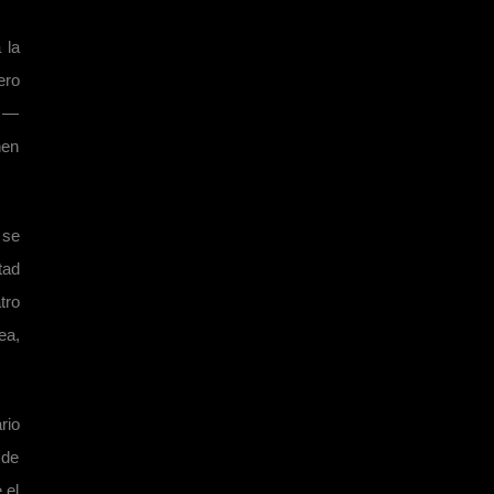
 la
ero
s —
nen
 se
tad
tro
ea,
rio
 de
 el