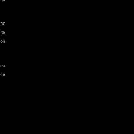
son
ita
son
 se
ste