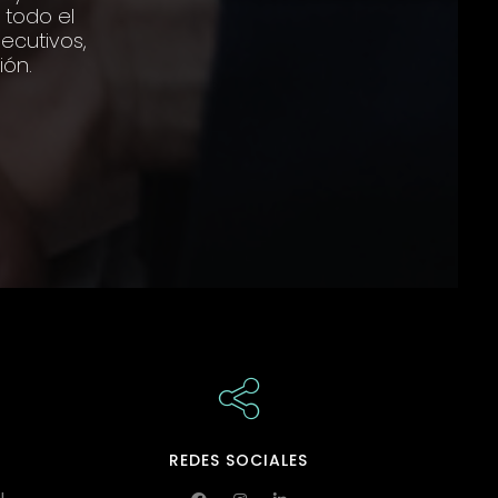
 todo el
ecutivos,
ión.
REDES SOCIALES