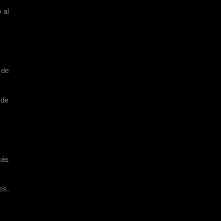
 al
 de
 de
más
es,