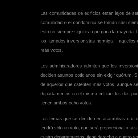
Las comunidades de edificios están lejos de s
comunidad o el condominio se toman casi siempr
esto no siempre significa que gana la mayoría
los llamados inversionistas hormiga— aquellos 
más votos.
Los administradores admiten que los inversion
deciden asuntos cotidianos sin exigir quórum. S
de aquellos que ostenten más votos, aunque se
departamentos en el mismo edificio, los dos pue
tienen ambos ocho votos.
Los temas que se deciden en asambleas ordinar
tendrá sólo un voto, que será proporcional a su
cuatro departamentos, tiene derecho a cuatro vot