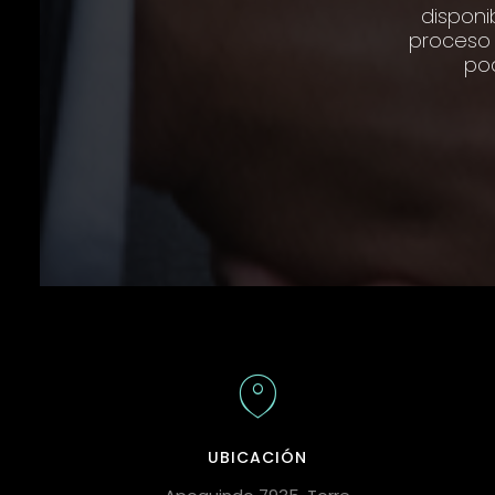
disponi
proceso 
pod
UBICACIÓN