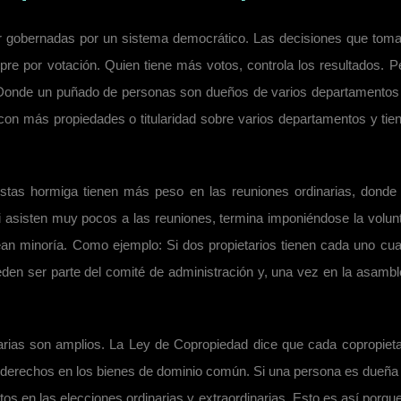
er gobernadas por un sistema democrático. Las decisiones que toma
e por votación. Quien tiene más votos, controla los resultados. P
. Donde un puñado de personas son dueños de varios departamento
con más propiedades o titularidad sobre varios departamentos y tie
istas hormiga tienen más peso en las reuniones ordinarias, donde
i asisten muy pocos a las reuniones, termina imponiéndose la volun
an minoría. Como ejemplo: Si dos propietarios tienen cada uno cua
den ser parte del comité de administración y, una vez en la asambl
ias son amplios. La Ley de Copropiedad dice que cada copropieta
s derechos en los bienes de dominio común. Si una persona es dueña
os en las elecciones ordinarias y extraordinarias. Esto es así porque